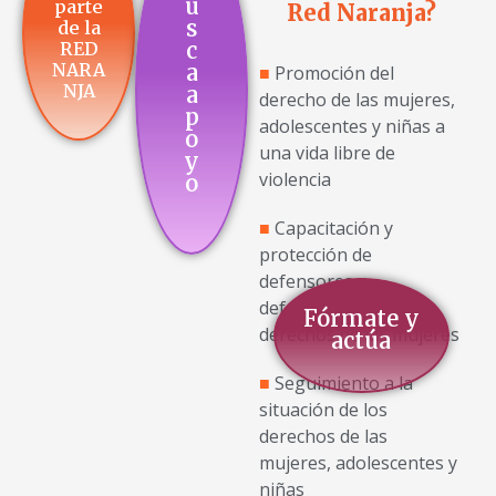
u
parte
Red Naranja?
s
de la
c
RED
NARA
a
■
Promoción del
NJA
a
derecho de las mujeres,
p
adolescentes y niñas a
o
una vida libre de
y
violencia
o
■
Capacitación y
protección de
defensores y
defensoras de los
Fórmate y
derechos de las mujeres
actúa
■
Seguimiento a la
situación de los
derechos de las
mujeres, adolescentes y
niñas