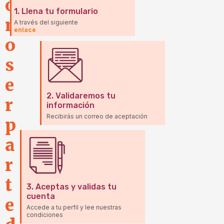
ó
1.
Llena tu formulario
m
A través del siguiente
enlace
o
s
e
2.
Validaremos tu
r
información
Recibirás un correo de aceptación
p
a
r
t
3.
Aceptas y validas tu
cuenta
e
Accede a tu perfil y lee nuestras
condiciones