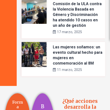
Comisión de la ULA contra
la Violencia Basada en
Género y Discriminación
ha atendido 10 casos en
un año de gestión
17 marzo, 2025
Las mujeres soñamos: un
evento cultural hecho para
mujeres en
conmemoración al 8M
11 marzo, 2025
¿Qué acciones
Form
B
desarrolla la
a