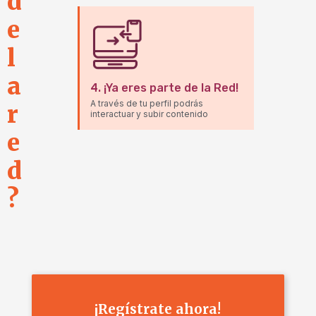
d
e
l
a
4.
¡Ya eres parte de la Red!
A través de tu perfil podrás
r
interactuar y subir contenido
e
d
?
¡Regístrate ahora!