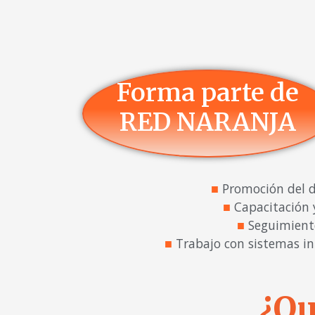
Forma parte de
RED NARANJA
■
Promoción del de
■
Capacitación y
■
Seguimiento 
■
Trabajo con sistemas int
¿Qu