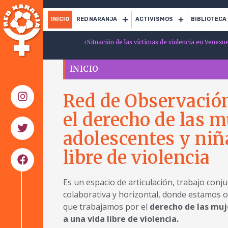
INICIO
RED NARANJA
ACTIVISMOS
BIBLIOTECA
+
Situación de las víctimas de violencia en Venezu
INICIO
Red de Observación
el derecho de las m
adolescentes y niñ
libre de violencia
Es un espacio de articulación, trabajo conj
colaborativa y horizontal, donde estamos 
que trabajamos por el
derecho de las muj
a una vida libre de violencia.