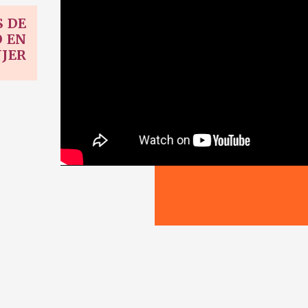
S DE
O EN
JER