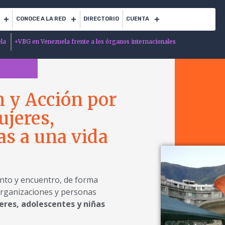
CONOCE A LA RED
DIRECTORIO
CUENTA
ela
+
VBG en Venezuela frente a los órganos internacionales
 y Acción por
ujeres,
as a una vida
unto y encuentro, de forma
organizaciones y personas
eres, adolescentes y niñas