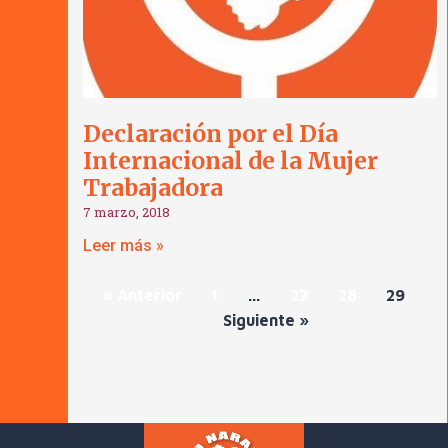
Declaración por el Día
Internacional de la Mujer
Trabajadora
7 marzo, 2018
Leer más »
« Anterior
1
…
27
28
29
Siguiente »