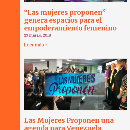
“Las mujeres proponen”
genera espacios para el
empoderamiento femenino
23 marzo, 2018
Leer más »
Las Mujeres Proponen una
agenda para Venezuela