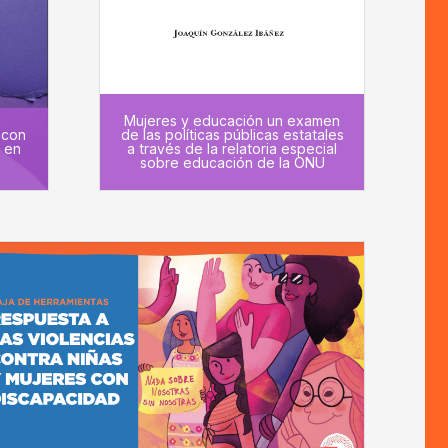
Mujeres y educación un examen
 con
de las políticas públicas estatales
 en
a través de la relatoria especial
sobre educación de la ONU