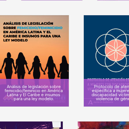
Análisis de legislación sobre
Protocolo de ate
femicidio/feminicio en América
específica a mujer
Latina y El Caribe e insumos
discapacidad vícti
para una ley modelo.
violencia de gén