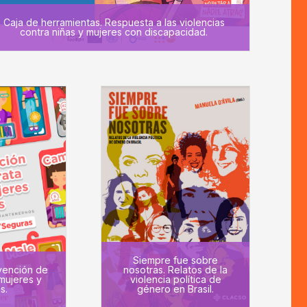
Caja de herramientas. Respuesta a las violencias
contra niñas y mujeres con discapacidad.
Siempre fue sobre
vención de
nosotras. Relatos de la
 mujeres y
violencia política de
s.
género en Brasil.