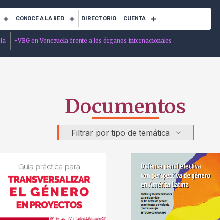
CONOCE A LA RED
DIRECTORIO
CUENTA
ela
+
VBG en Venezuela frente a los órganos internacionales
Documentos
Filtrar por tipo de temática