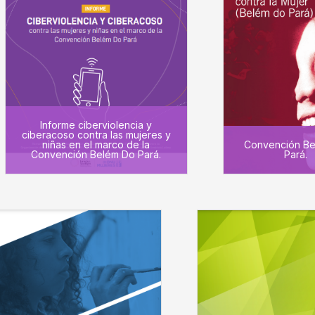
Informe ciberviolencia y
ciberacoso contra las mujeres y
niñas en el marco de la
Convención Be
Convención Belém Do Pará.
Pará.