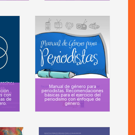
Manual de género para
nción
periodistas. Recomendaciones
es con
básicas para el ejercicio del
mas de
periodismo con enfoque de
ero.
género.