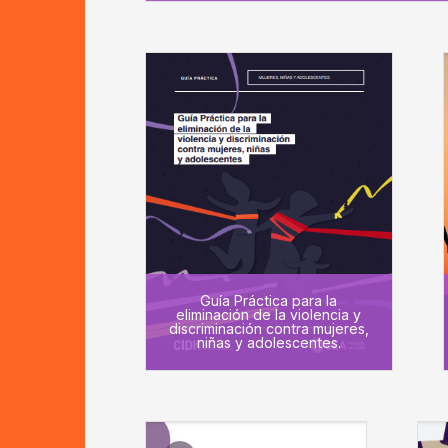
Guía Práctica para la
eliminación de la violencia y
discriminación contra mujeres,
niñas y adolescentes.