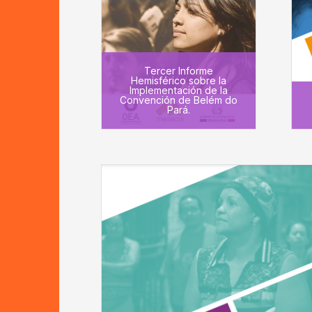
Tercer Informe
Hemisférico sobre la
Implementación de la
Convención de Belém do
Pará.