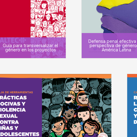
Defensa penal efectiva
Guía para transversalizar el
perspectiva de género
género en los proyectos
América Latina