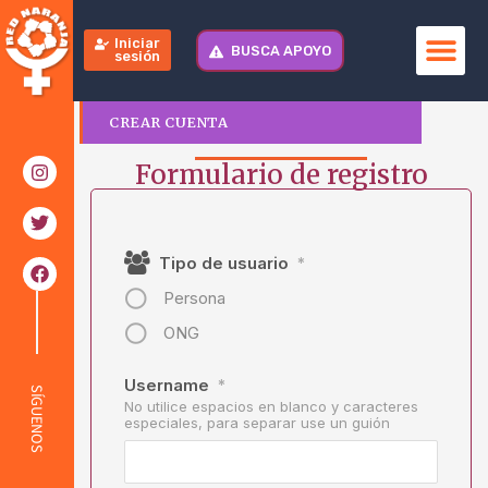
Iniciar
BUSCA APOYO
sesión
CREAR CUENTA
Formulario de registro
Tipo de usuario
*
Persona
ONG
Username
*
SÍGUENOS
No utilice espacios en blanco y caracteres
especiales, para separar use un guión