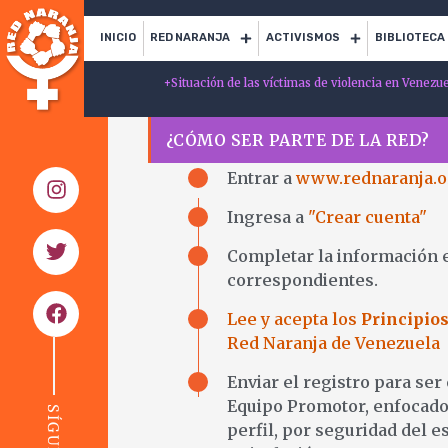
INICIO
RED NARANJA
ACTIVISMOS
BIBLIOTECA
+
Situación de las víctimas de violencia en Venezu
¿CÓMO SER PARTE DE LA RED?
Entrar a
www.rednaranja.o
Ingresa a
"Crear cuenta"
Completar la información e
correspondientes.
Lee y acepta los
Principio
Red Naranja de Venezuela
Enviar el registro para ser
Equipo Promotor, enfocado 
perfil, por seguridad del e