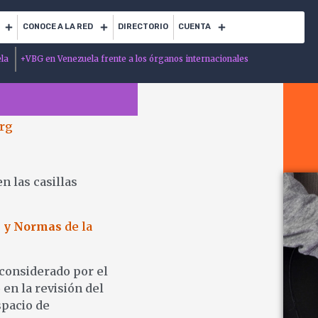
CONOCE A LA RED
DIRECTORIO
CUENTA
ela
+
VBG en Venezuela frente a los órganos internacionales
rg
n las casillas
s y Normas
de la
 considerado por el
en la revisión del
spacio de