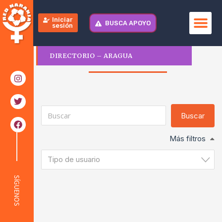
Iniciar
BUSCA APOYO
sesión
DIRECTORIO – ARAGUA
Más filtros
Tipo de usuario
SÍGUENOS