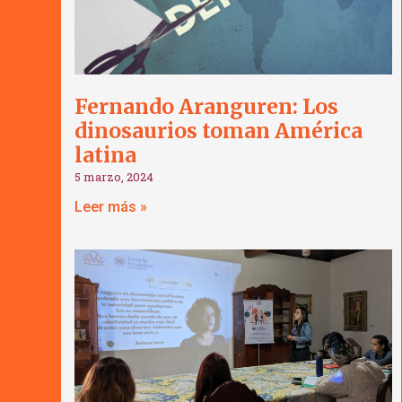
Fernando Aranguren: Los
dinosaurios toman América
latina
5 marzo, 2024
Leer más »