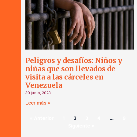
Peligros y desafíos: Niños y
niñas que son llevados de
visita a las cárceles en
Venezuela
30 junio, 2023
Leer más »
« Anterior
1
2
3
4
…
9
Siguiente »