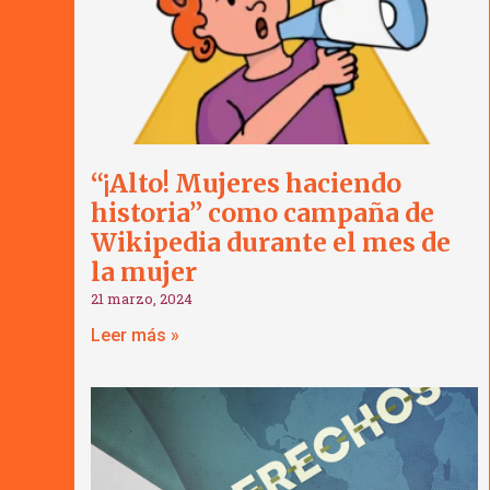
“¡Alto! Mujeres haciendo
historia” como campaña de
Wikipedia durante el mes de
la mujer
21 marzo, 2024
Leer más »