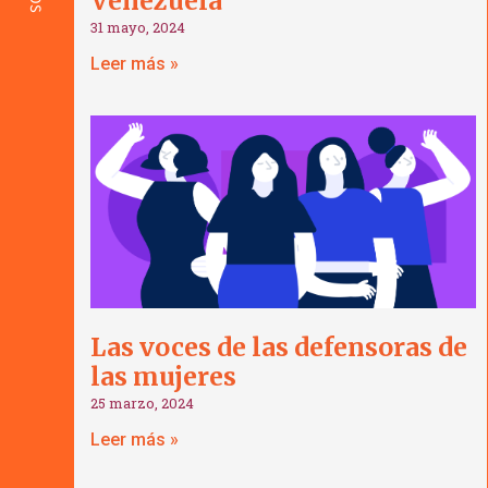
Venezuela”
31 mayo, 2024
Leer más »
Las voces de las defensoras de
las mujeres
25 marzo, 2024
Leer más »