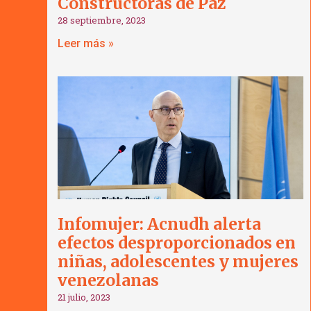
Constructoras de Paz
28 septiembre, 2023
Leer más »
Infomujer: Acnudh alerta
efectos desproporcionados en
niñas, adolescentes y mujeres
venezolanas
21 julio, 2023