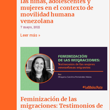
las niñas, adolescentes y
mujeres en el contexto de
movilidad humana
venezolana
7 mayo, 2021
Leer más »
Feminización de las
migraciones: Testimonios de