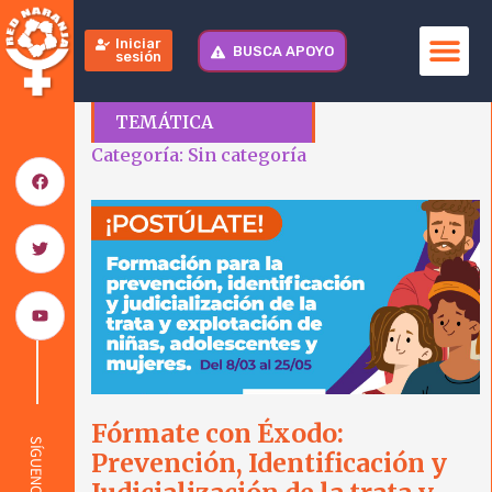
Iniciar
BUSCA APOYO
sesión
TEMÁTICA
Categoría: Sin categoría
Fórmate con Éxodo:
SÍGUENOS
Prevención, Identificación y