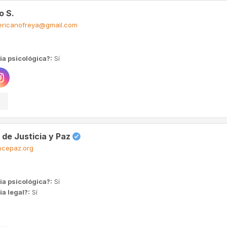
o S.
ericanofreya@gmail.com
ia psicológica?:
Sí
de Justicia y Paz
cepaz.org
ia psicológica?:
Sí
a legal?:
Sí