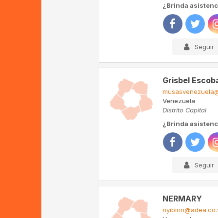
¿Brinda asistenci
Seguir
Grisbel Escob
musasvenezuela@
Venezuela
Distrito Capital
¿Brinda asistenc
Seguir
NERMARY
nyibirin@adea.co.