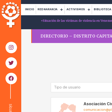
INICIO
RED NARANJA
ACTIVISMOS
BIBLIOTECA
+
Situación de las víctimas de violencia en Venezu
DIRECTORIO – DISTRITO CAPIT
Tipo de usuario
Asociación Civ
SÍGUENOS
comunicacion@pl