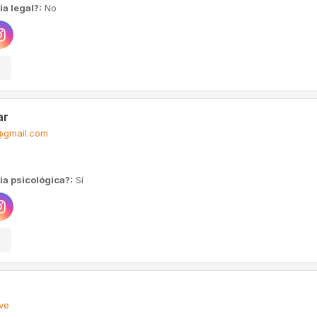
a legal?:
No
ar
gmail.com
ia psicológica?:
Sí
ve