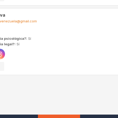
iva
evenezuela@gmail.com
ia psicológica?:
Sí
a legal?:
Sí