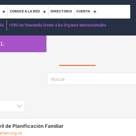
CONOCE A LA RED
DIRECTORIO
CUENTA
ela
+
VBG en Venezuela frente a los órganos internacionales
AL
il de Planificación Familiar
afam.org.ve