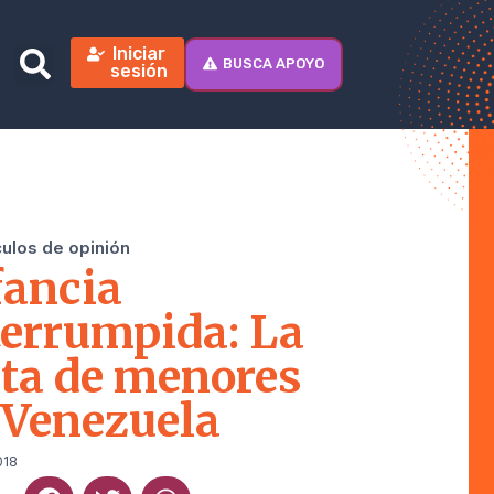
Iniciar
BUSCA APOYO
sesión
culos de opinión
fancia
terrumpida: La
ata de menores
 Venezuela
018