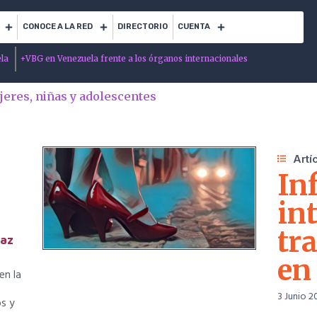
CONOCE A LA RED
DIRECTORIO
CUENTA
ela
+
VBG en Venezuela frente a los órganos internacionales
jeres, niñas y adolescentes
Artí
In
in
tr
Paz
en
en la
3 Junio 2
s y