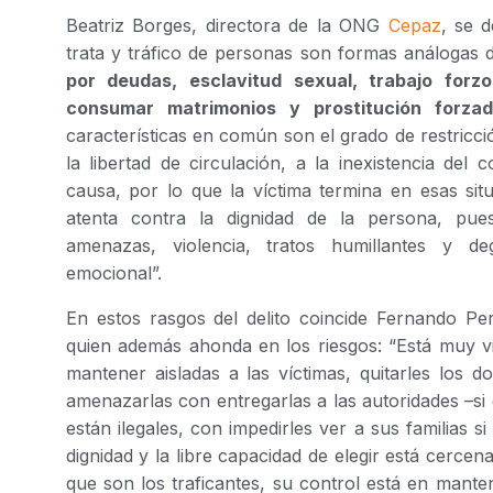
Beatriz Borges, directora de la ONG
Cepaz
, se d
trata y tráfico de personas son formas análogas
por deudas, esclavitud sexual, trabajo for
consumar matrimonios y prostitución forza
características en común son el grado de restricci
la libertad de circulación, a la inexistencia del
causa, por lo que la víctima termina en esas si
atenta contra la dignidad de la persona, p
amenazas, violencia, tratos humillantes y de
emocional”.
En estos rasgos del delito coincide Fernando Pe
quien además ahonda en los riesgos: “Está muy vin
mantener aisladas a las víctimas, quitarles los d
amenazarlas con entregarlas a las autoridades –s
están ilegales, con impedirles ver a sus familias si
dignidad y la libre capacidad de elegir está cercen
que son los traficantes, su control está en man