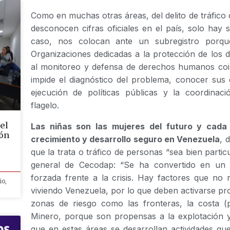
Como en muchas otras áreas, del delito de tráfico 
desconocen cifras oficiales en el país, solo hay
caso, nos colocan ante un subregistro porq
Organizaciones dedicadas a la protección de los 
al monitoreo y defensa de derechos humanos coin
impide el diagnóstico del problema, conocer sus
ejecución de políticas públicas y la coordinació
flagelo.
 el
Las niñas son las mujeres del futuro y cad
ión
crecimiento y desarrollo seguro en Venezuela
, 
que la trata o tráfico de personas “sea bien parti
general de Cecodap: “Se ha convertido en un de
forzada frente a la crisis. Hay factores que no 
io,
viviendo Venezuela, por lo que deben activarse p
zonas de riesgo como las fronteras, la costa (p
Minero, porque son propensas a la explotación y
que en estas áreas se desarrollan actividades qu