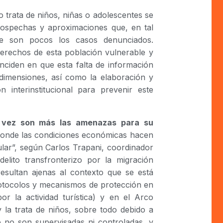
o trata de niños, niñas o adolescentes se
 sospechas y aproximaciones que, en tal
ue son pocos los casos denunciados.
derechos de esta población vulnerable y
ciden en que esta falta de información
 dimensiones, así como la elaboración y
n interinstitucional para prevenir este
a vez son más las amenazas para su
donde las condiciones económicas hacen
cular”, según Carlos Trapani, coordinador
lito transfronterizo por la migración
resultan ajenas al contexto que se está
rotocolos y mecanismos de protección en
or la actividad turística) y en el Arco
 la trata de niños, sobre todo debido a
e no son supervisadas ni controladas, y