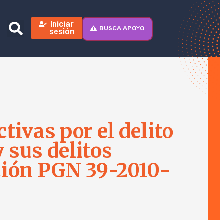
Iniciar
BUSCA APOYO
sesión
tivas por el delito
 sus delitos
ción PGN 39-2010-