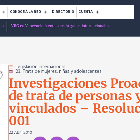
CONOCE A LA RED
DIRECTORIO
CUENTA
ela
+
VBG en Venezuela frente a los órganos internacionales
Legislación internacional
23. Trata de mujeres, niñas y adolescentes
Investigaciones Proac
de trata de personas y
vinculados – Resolu
001
22 Abril 2010