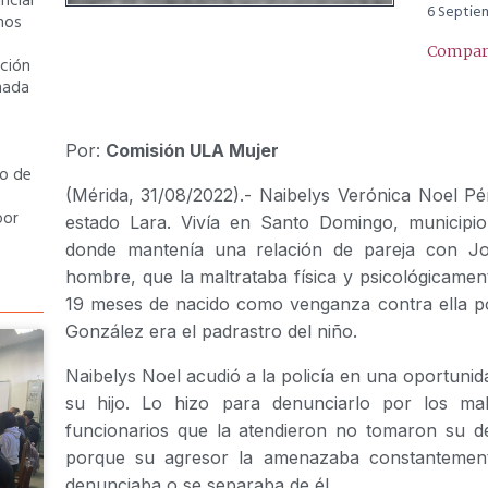
unciar
6 Septie
nos
s
Compart
ción
mada
Por:
Comisión ULA Mujer
po de
(Mérida, 31/08/2022).- Naibelys Verónica Noel P
por
estado Lara. Vivía en Santo Domingo, municipio
donde mantenía una relación de pareja con Jo
hombre, que la maltrataba física y psicológicamen
19 meses de nacido como venganza contra ella por 
González era el padrastro del niño.
Naibelys Noel acudió a la policía en una oportunid
su hijo. Lo hizo para denunciarlo por los mal
funcionarios que la atendieron no tomaron su d
porque su agresor la amenazaba constantemente
denunciaba o se separaba de él.