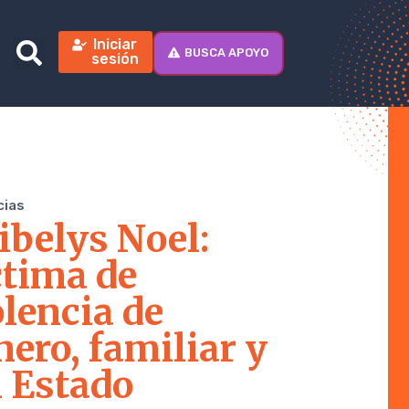
Iniciar
BUSCA APOYO
sesión
cias
ibelys Noel:
ctima de
olencia de
nero, familiar y
l Estado