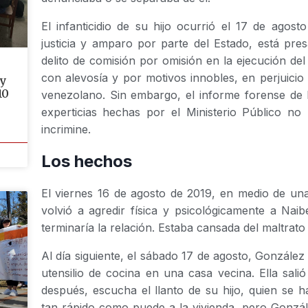
El infanticidio de su hijo ocurrió el 17 de agost
justicia y amparo por parte del Estado, está pres
delito de comisión por omisión en la ejecución del 
con alevosía y por motivos innobles, en perjuicio
 y
10
venezolano. Sin embargo, el informe forense de l
experticias hechas por el Ministerio Público no
incrimine.
Los hechos
El viernes 16 de agosto de 2019, en medio de un
volvió a agredir física y psicológicamente a Naibe
terminaría la relación. Estaba cansada del maltrato 
Al día siguiente, el sábado 17 de agosto, González
utensilio de cocina en una casa vecina. Ella sali
después, escucha el llanto de su hijo, quien se h
tan rápido como puede a la vivienda, pero Gonzál