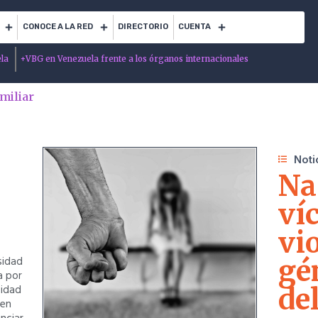
CONOCE A LA RED
DIRECTORIO
CUENTA
ela
+
VBG en Venezuela frente a los órganos internacionales
amiliar
Noti
Na
ví
vi
sidad
gé
a por
sidad
de
 en