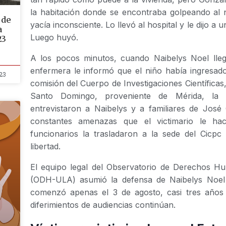
la habitación donde se encontraba golpeando al 
 de
yacía inconsciente. Lo llevó al hospital y le dijo a
a
Luego huyó.
23
A los pocos minutos, cuando Naibelys Noel llegó
enfermera le informó que el niño había ingresado
23
comisión del Cuerpo de Investigaciones Científicas,
Santo Domingo, proveniente de Mérida, la c
entrevistaron a Naibelys y a familiares de José
constantes amenazas que el victimario le ha
funcionarios la trasladaron a la sede del Cicpc
libertad.
El equipo legal del Observatorio de Derechos H
(ODH-ULA) asumió la defensa de Naibelys Noel e
comenzó apenas el 3 de agosto, casi tres años
diferimientos de audiencias continúan.