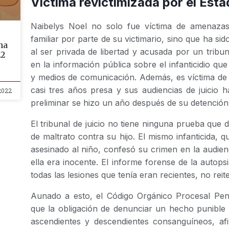
Víctima revictimizada por el Est
Naibelys Noel no solo fue víctima de amenazas, 
familiar por parte de su victimario, sino que ha si
ha
al ser privada de libertad y acusada por un tribu
22
en la información pública sobre el infanticidio qu
y medios de comunicación. Además, es víctima de 
casi tres años presa y sus audiencias de juicio h
2022
preliminar se hizo un año después de su detención
El tribunal de juicio no tiene ninguna prueba que
de maltrato contra su hijo. El mismo infanticida, 
asesinado al niño, confesó su crimen en la audien
ella era inocente. El informe forense de la autop
todas las lesiones que tenía eran recientes, no reit
Aunado a esto, el Código Orgánico Procesal Pen
que la obligación de denunciar un hecho punible
ascendientes y descendientes consanguíneos, af