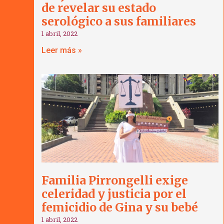
de revelar su estado
serológico a sus familiares
1 abril, 2022
Leer más »
Familia Pirrongelli exige
celeridad y justicia por el
femicidio de Gina y su bebé
1 abril, 2022