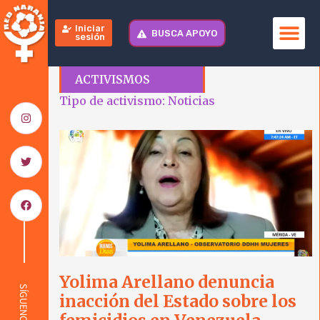
Iniciar
BUSCA APOYO
sesión
ACTIVISMOS
Tipo de activismo: Noticias
Yolima Arellano denuncia
SÍGUENOS
inacción del Estado sobre los