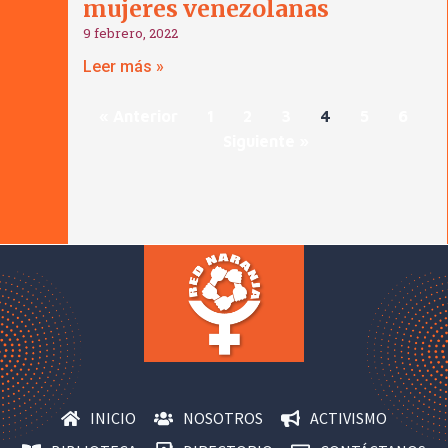
mujeres venezolanas
9 febrero, 2022
Leer más »
« Anterior
1
2
3
4
5
6
Siguiente »
INICIO
NOSOTROS
ACTIVISMO