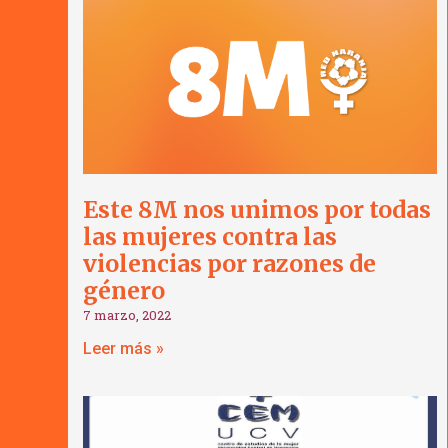
Este 8M nos unimos por todas
las mujeres contra las
violencias por razones de
género
7 marzo, 2022
Leer más »