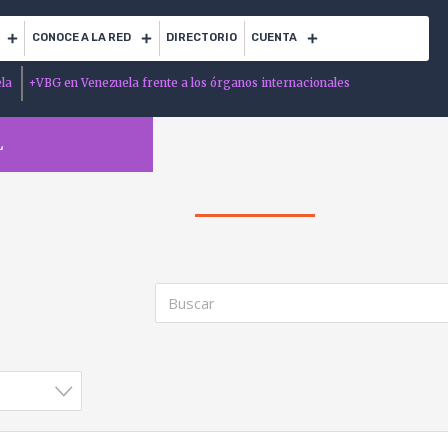
CONOCE A LA RED
DIRECTORIO
CUENTA
ela
+
VBG en Venezuela frente a los órganos internacionales
L