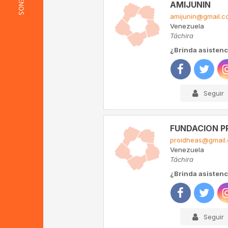
AMIJUNIN
amijunin@gmail.c
Venezuela
Táchira
¿Brinda asistenci
Seguir
FUNDACION P
proidheas@gmail
Venezuela
Táchira
¿Brinda asistenci
Seguir