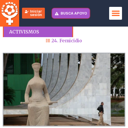
Iniciar
BUSCA APOYO
sesión
ACTIVISMOS
24. Femicidio