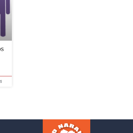
OS
S
25