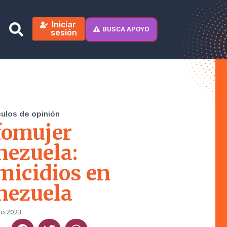
Iniciar
BUSCA APOYO
sesión
culos de opinión
fomujer
nezuela:
micidios en
nezuela
ro 2023