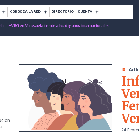
CONOCE A LA RED
DIRECTORIO
CUENTA
ela
+
VBG en Venezuela frente a los órganos internacionales
Artí
In
Ve
Fe
Ve
oción
na
24 Febre